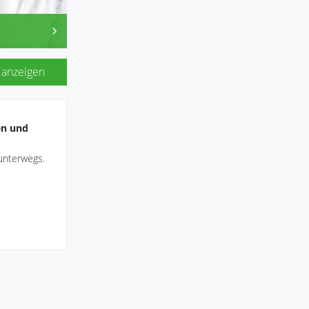
 anzeigen
pen
en und
unterwegs.