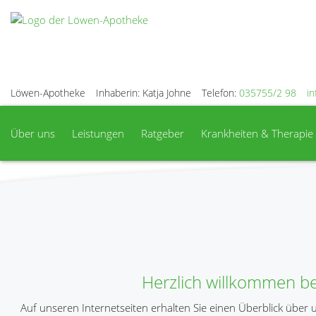
Gut leben mit Vorhofflimmern
Keine Chance dem Schlaganfall!
mehr lesen
Löwen-Apotheke
Inhaberin: Katja Johne
Telefon:
035755/2 98
i
Über uns
Leistungen
Ratgeber
Krankheiten & Therapie
Herzlich willkommen be
Auf unseren Internetseiten erhalten Sie einen Überblick über