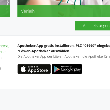
Verleih
Babywaagen
Blutdruckmessgeräte
Alle Leistungen
Blutzuckermessgeräte
elektrische Inhalationsgeräte, elektrische Milchpum
hone,
ApothekenApp gratis installieren, PLZ "01990" eingeb
"Löwen-Apotheke" auswählen.
one
Die ApothekenApp der Löwen-Apotheke - die Apotheke für 
n,
s