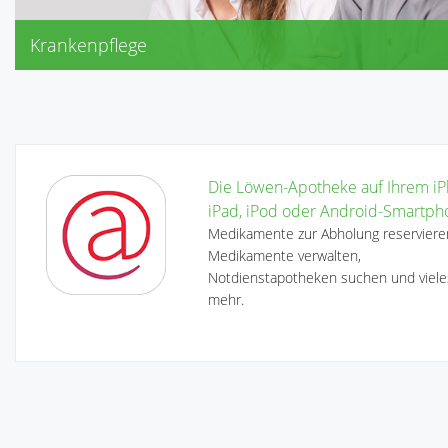
Krankenpflege
Dekubitusprophylaxe
Diabetikerversorgung
Inkontinenz
Kompressionsstrümpfe, Stützstrümpfe
Die Löwen-Apotheke auf Ihrem iP
iPad, iPod oder Android-Smartph
Medikamente zur Abholung reserviere
Medikamente verwalten,
Notdienstapotheken suchen und viele
mehr.